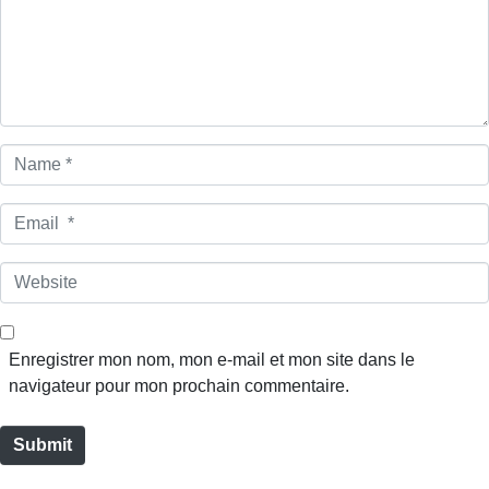
e
n
t
*
N
a
m
E
e
m
*
a
W
i
e
l
b
*
s
Enregistrer mon nom, mon e-mail et mon site dans le
i
navigateur pour mon prochain commentaire.
t
e
Submit