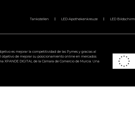
Tankstellen
LED-Apothekenkreuze
LED Bildschirm
jetivo es mejorar la competitividad de las Pymes y gracias al
l objetivo de mejorar su posicionamiento online en mercados
ograma XPANDE DIGITAL de la Cámara de Comercio de Murcia. Una