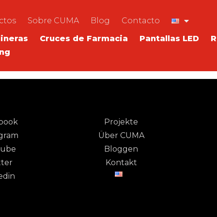
ctos
Sobre CUMA
Blog
Contacto
ineras
Cruces de Farmacia
Pantallas LED
R
ing
book
Projekte
agram
Über CUMA
tube
Bloggen
tter
Kontakt
edin