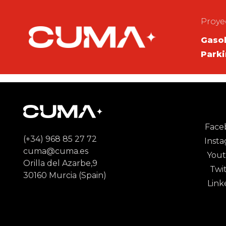
Proye
Gasol
Park
Face
(+34) 968 85 27 72
Inst
cuma@cuma.es
You
Orilla del Azarbe,9
Twi
30160 Murcia (Spain)
Link