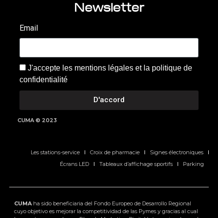
Newsletter
Email
J'accepte les mentions légales et la politique de
confidentialité
D'accord
CUMA © 2023
Les stations-service
Croix de pharmacie
Signes électroniques
Écrans LED
Tableaux d’affichage sportifs
Parking
CUMA
ha sido beneficiaria del Fondo Europeo de Desarrollo Regional
cuyo objetivo es mejorar la competitividad de las Pymes y gracias al cual