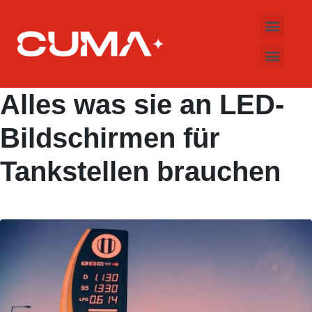
Über CUMA
LED-Apothekenkre
LED Bildschirme
Elektronische Schilder
Alles was sie an LED-
Bildschirmen für
Tankstellen brauchen
Hinterlasse einen Kommentar