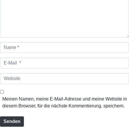
m
e
n
t
a
r
*
N
a
m
E
e
-
*
M
W
a
e
i
b
l
s
Meinen Namen, meine E-Mail-Adresse und meine Website in
*
i
diesem Browser, für die nächste Kommentierung, speichern.
t
e
Senden