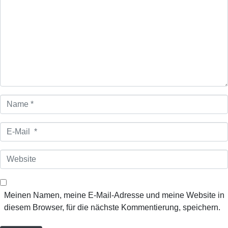
m
m
e
n
t
a
r
*
N
a
m
E
e
-
*
M
W
a
e
i
b
l
s
Meinen Namen, meine E-Mail-Adresse und meine Website in
*
i
diesem Browser, für die nächste Kommentierung, speichern.
t