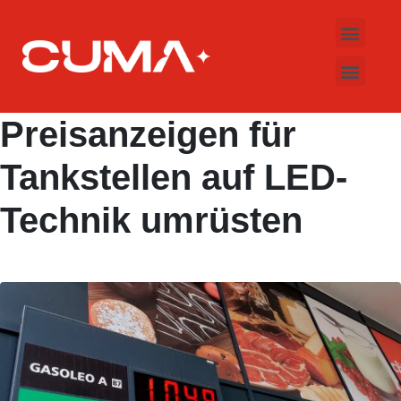
Über CUMA
LED-Apothekenkre
LED Bildschirme
Elektronische Schilder
Preisanzeigen für
Tankstellen auf LED-
Technik umrüsten
Hinterlasse einen Kommentar