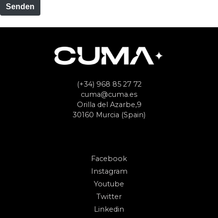
e
Senden
(+34) 968 85 27 72
cuma@cuma.es
Orilla del Azarbe,9
30160 Murcia (Spain)
Facebook
Instagram
Youtube
Twitter
Linkedin