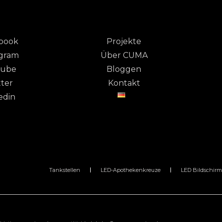
book
Projekte
agram
Über CUMA
tube
Bloggen
tter
Kontakt
edin
Tankstellen
LED-Apothekenkreuze
LED Bildschirm