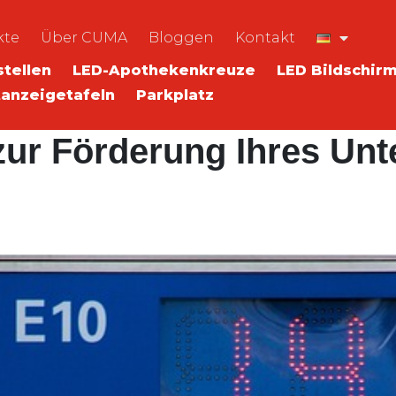
kte
Über CUMA
Bloggen
Kontakt
tellen
LED-Apothekenkreuze
LED Bildschir
anzeigetafeln
Parkplatz
zur Förderung Ihres Un