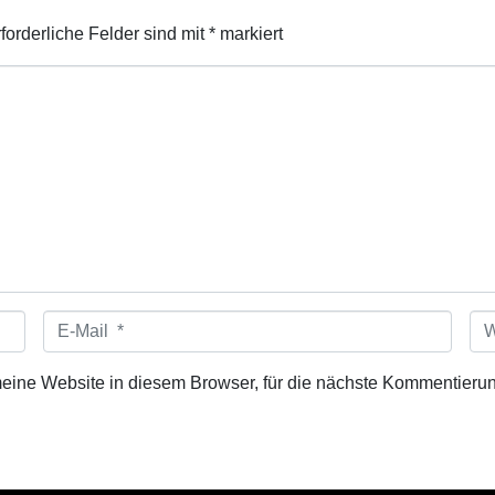
forderliche Felder sind mit
*
markiert
E
W
-
e
M
b
ne Website in diesem Browser, für die nächste Kommentierun
a
s
i
i
l
t
*
e