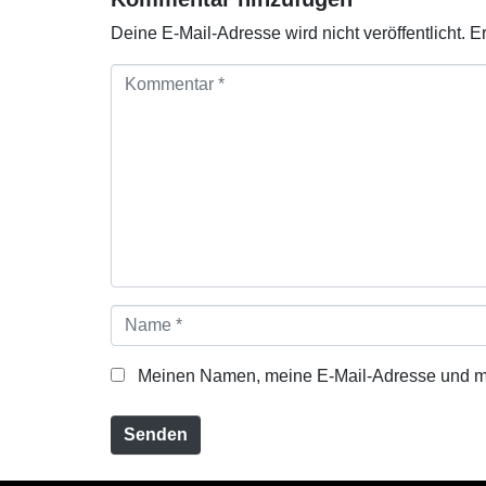
Deine E-Mail-Adresse wird nicht veröffentlicht.
Er
K
o
m
m
e
n
t
a
r
*
N
a
m
Meinen Namen, meine E-Mail-Adresse und mei
e
*
Senden