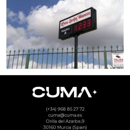
(+34) 968 85 27 72
cuma@cuma.es
Orilla del Azarbe,9
30160 Murcia (Spain)