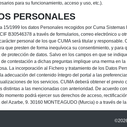
arios para su funcionamiento, acceso y uso, etc.).
TOS PERSONALES
a 15/1999 los datos Personales recogidos por Cuma Sistemas Ele
 B30546378 a través de formularios, correo electrónico u otro
 carácter personal de los que CUMA será titular y responsable.
a que presten de forma inequívoca su consentimiento, y para qu
 de protección de datos. Salvo en los campos en que se indique 
ta de contestación a dichas preguntas implique una merma en la 
sa. La incorporación al Fichero y tratamiento de los Datos Pers
la adecuación del contenido íntegro del portal a las preferencia
ctualizaciones de los servicios. CUMA deberá obtener el previo
es distintas a las mencionadas con anterioridad. De acuerdo co
do momento podrá ejercer sus derechos de acceso, rectificación
lla del Azarbe, 9. 30160 MONTEAGUDO (Murcia) o a través de l
©2026