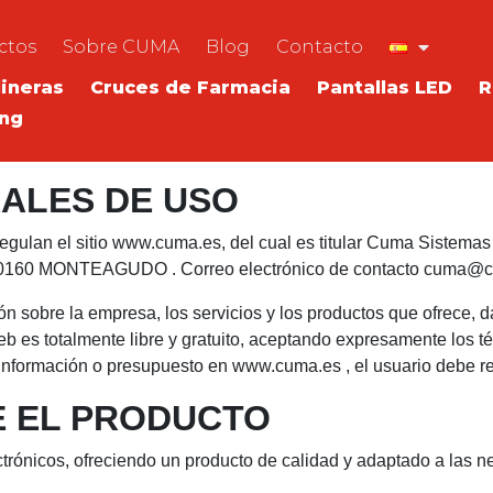
ctos
Sobre CUMA
Blog
Contacto
ineras
Cruces de Farmacia
Pantallas LED
R
ing
ALES DE USO
egulan el sitio www.cuma.es, del cual es titular Cuma Sistema
9. 30160 MONTEAGUDO . Correo electrónico de contacto cuma@
 sobre la empresa, los servicios y los productos que ofrece, da
b es totalmente libre y gratuito, aceptando expresamente los t
 información o presupuesto en www.cuma.es , el usuario debe rel
E EL PRODUCTO
trónicos, ofreciendo un producto de calidad y adaptado a las n